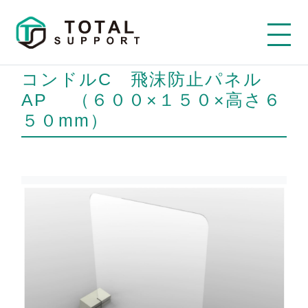
コンドルC 飛沫防止パネル
AP （６００×１５０×高さ６
５０mm）